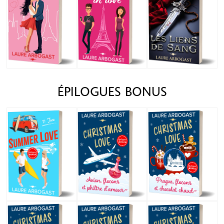
ÉPILOGUES BONUS