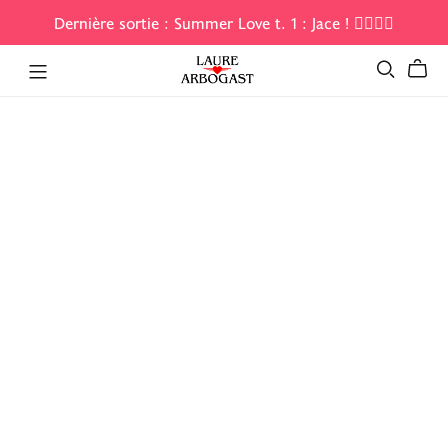
Dernière sortie : Summer Love t. 1 : Jace ! 🏄‍♀️😎🌊