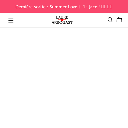
Dernière sortie : Summer Love t. 1 : Jace ! 🏄‍♀️😎🌊